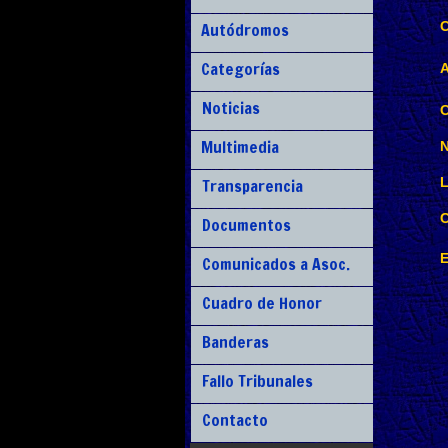
C
Autódromos
Categorías
A
Noticias
C
Multimedia
N
L
Transparencia
C
Documentos
E
Comunicados a Asoc.
Cuadro de Honor
Banderas
Fallo Tribunales
Contacto