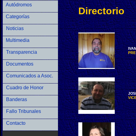
Autódromos
Directorio
Categorías
Noticias
Multimedia
IVA
Transparencia
PRE
Documentos
Comunicados a Asoc.
Cuadro de Honor
JOS
VIC
Banderas
Fallo Tribunales
Contacto