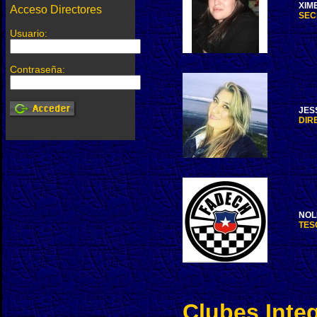
XIM
Acceso Directores
SEC
Usuario:
Contraseña:
JES
DIR
NOL
TES
Clubes Inte