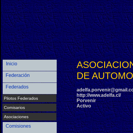
ASOCIACIO
Inicio
DE AUTOMO
Federación
Federados
adelfa.porvenir@gmail.
http://www.adelfa.cl/
Pilotos Federados
Porvenir
Activo
Comisarios
Asociaciones
Comisiones