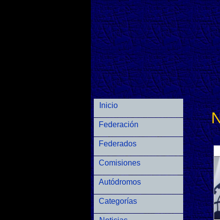
Inicio
N
Federación
Federados
Comisiones
Autódromos
Categorías