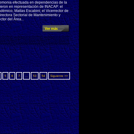
emonia efectuada en dependencias de la
eron en representación de INACAP: el
adémico, Matías Escabini; el Vicerrector de
irectora Sectorial de Mantenimiento y
tor del Área...
5
6
7
...
53
54
Siguiente >>