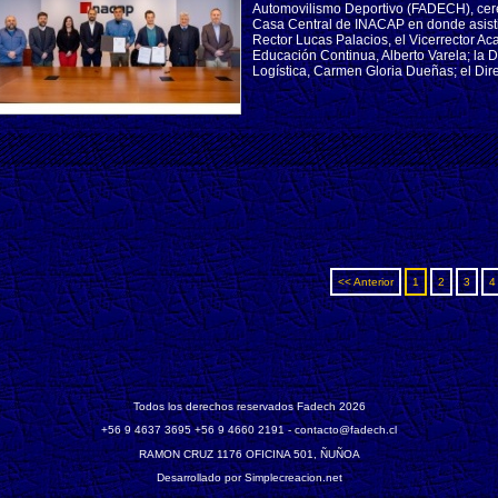
Automovilismo Deportivo (FADECH), cer
Casa Central de INACAP en donde asisti
Rector Lucas Palacios, el Vicerrector Ac
Educación Continua, Alberto Varela; la D
Logística, Carmen Gloria Dueñas; el Direc
<< Anterior
1
2
3
4
Todos los derechos reservados Fadech 2026
‎+56 9 4637 3695 +56 9 4660 2191 - contacto@fadech.cl
RAMON CRUZ 1176 OFICINA 501, ÑUÑOA
Desarrollado por Simplecreacion.net