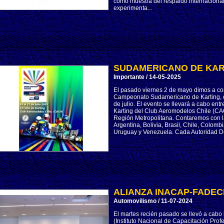
como muestra del respaldo internacional 
experimenta...
SUDAMERICANO DE KAR
Importante / 14-05-2025
El pasado viernes 2 de mayo dimos a cono
Campeonato Sudamericano de Karting, qu
de julio. El evento se llevará a cabo entre
Karting del Club Aeromodelos Chile (CAC
Región Metropolitana. Contaremos con la
Argentina, Bolivia, Brasil, Chile, Colom
Uruguay y Venezuela. Cada Autoridad De
ALIANZA INACAP-FADEC
Automovilismo / 11-07-2024
El martes recién pasado se llevó a cabo 
(Instituto Nacional de Capacitación Prof